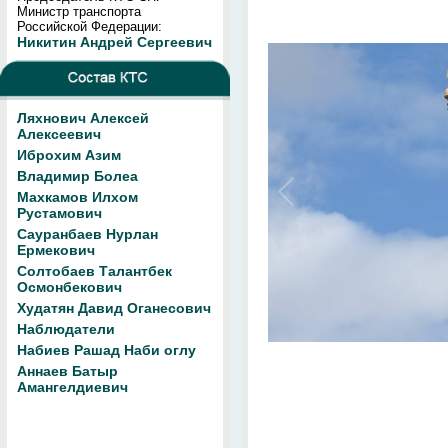
Министр транспорта
Российской Федерации:
Никитин Андрей Сергеевич
Ляхнович Алексей
Алексеевич
Иброхим Азим
Владимир Болеа
Махкамов Илхом
Рустамович
Сауранбаев Нурлан
Ермекович
Солтобаев Талантбек
Осмонбекович
Худатян Давид Оганесович
Наблюдатели
Набиев Рашад Наби оглу
Аннаев Батыр
Амангелдиевич