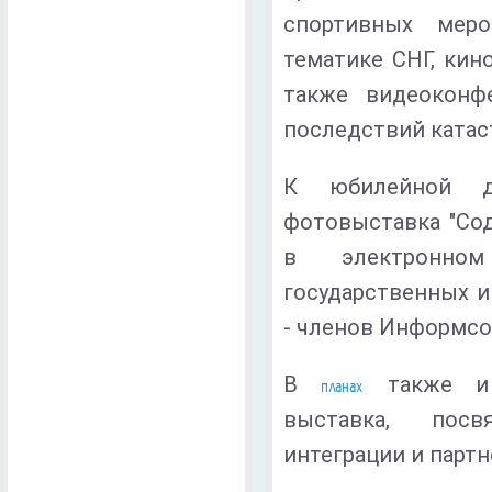
спортивных меро
тематике СНГ, кин
также видеоконф
последствий катас
К юбилейной да
фотовыставка "Сод
в электронном
государственных и
- членов Информсо
В
также и
планах
выставка, пос
интеграции и партн