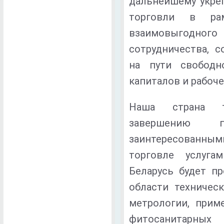
дальнейшему укре
торговли в ра
взаимовыгодн
сотрудничества, 
на пути свободно
капиталов и рабоче
Наша страна т
завершению 
заинтересованным
торговле услуга
Беларусь будет п
области техническ
метрологии, прим
фитосанитарных