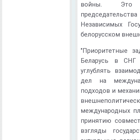
войны. Это 
председательст
Независимых Гос
белорусском внеш
"Приоритетные за
Беларусь в СНГ 
углублять взаимо
дел на междуна
подходов и механ
внешнеполитич
международных пл
принятию совмест
взгляды государ